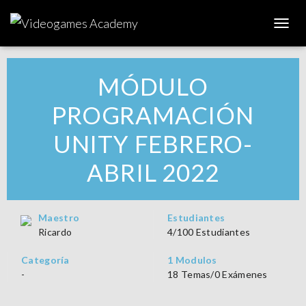
C
A
M
B
MÓDULO
I
A
PROGRAMACIÓN
R
M
UNITY FEBRERO-
O
D
ABRIL 2022
O
D
E
N
A
Maestro
Estudiantes
V
Ricardo
4/100 Estudiantes
E
G
Categoría
1 Modulos
A
-
18 Temas/0 Exámenes
C
I