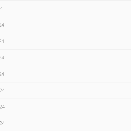
24
24
24
24
24
24
24
24