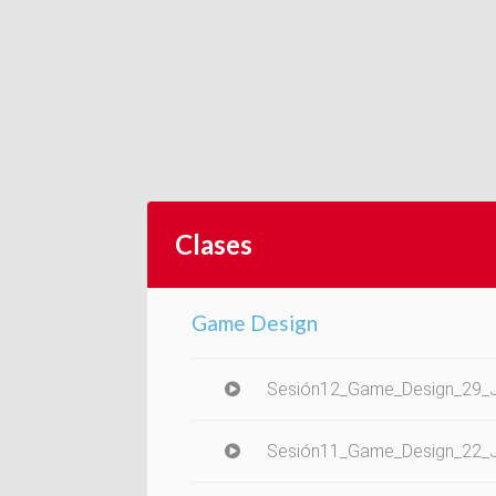
Clases
Game Design
Sesión12_Game_Design_29_J
Sesión11_Game_Design_22_J