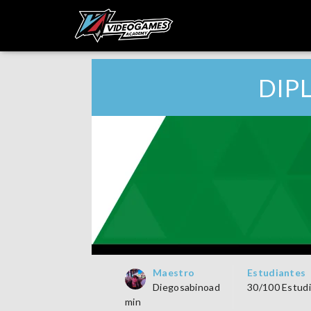
DIP
Maestro
Estudiantes
Diegosabinoad
30/100 Estud
Min