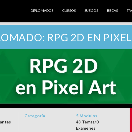
DIPLOMADOS
CURSOS
JUEGOS
BECAS
TR
LOMADO: RPG 2D EN PIXEL
Categoría
5 Modulos
iantes
-
43 Temas/0
Exámenes