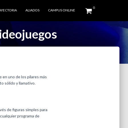
0
AYECTORIA
ALIADOS
CAMPUS ONLINE
ideojuegos
 en uno de los pilares más
 sólido y llamativo.
vés de figuras simples para
o cualquier programa de