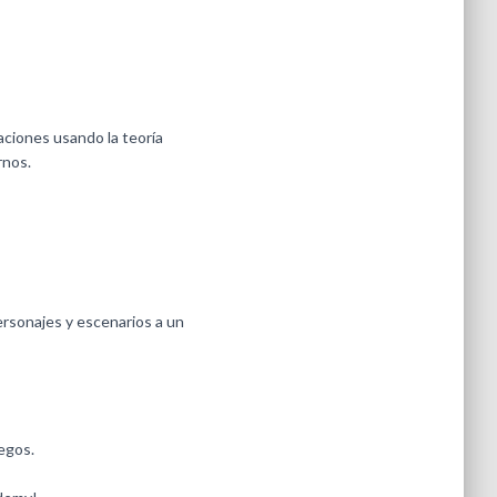
aciones usando la teoría
rnos.
 personajes y escenarios a un
egos.